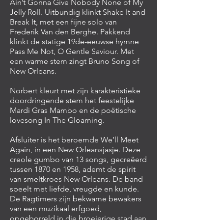
Ain’t Gonna Give Nobody None of My
Jelly Roll. Uitbundig klinkt Shake It and
Break It, met een fijne solo van
Frederik Van den Berghe. Pakkend
klinkt de statige 19de-eeuwse hymne
Pass Me Not, O Gentle Saviour. Met
een warme stem zingt Bruno Song of
New Orleans.
Norbert kleurt met zijn karakteristieke
doordringende stem het feestelijke
Mardi Gras Mambo en de poëtische
lovesong In The Gloaming.
Afsluiter is het beroemde We’ll Meet
Again, in een New Orleansjasje. Deze
creole gumbo van 13 songs, gecreëerd
tussen 1870 en 1958, ademt de spirit
van smeltkroes New Orleans. De band
speelt met liefde, vreugde en kunde.
De Ragtimers zijn bekwame bewakers
van een muzikaal erfgoed,
opgeborreld in die broeierige stad aan