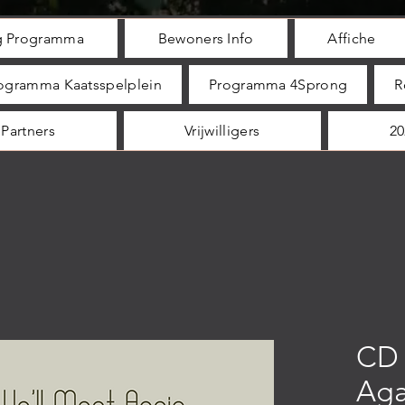
ig Programma
Bewoners Info
Affiche
ogramma Kaatsspelplein
Programma 4Sprong
R
Partners
Vrijwilligers
20
CD 
Aga