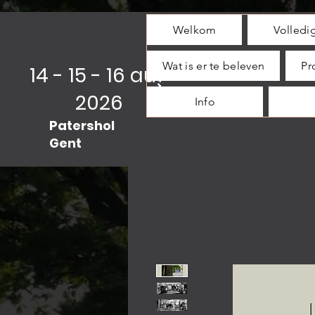
Welkom
Volled
Wat is er te beleven
Pr
14 - 15 - 16 aug
2026
Info
Patershol
Gent