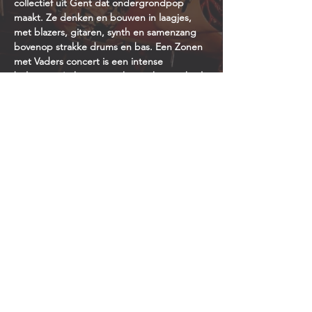
collectief uit Gent dat ondergrondpop 
maakt. Ze denken en bouwen in laagjes, 
met blazers, gitaren, synth en samenzang 
bovenop strakke drums en bas. Een Zonen 
met Vaders concert is een intense 
belevenis. Je kruipt mét hen in hun verhaal, 
een prettige eigen wereld. Daar wordt 
gelachen, geweend, gedanst en gewiegd. 
Én gezongen.
Muzikanten
Jeroen Boone zang, gitaren, piano
Jeroen Bot gitaren
David Decraene sax, zang
Koen Degand drums
Niels Van Heumen trompet, zang
Toon Westra toetsen
Tom Willox bas
© Patersholfeesten 2024 - - foto’s
firmin de maître – Koninklijke