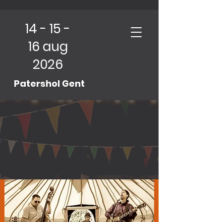
14 - 15 -
16 aug
2026
Patershol Gent