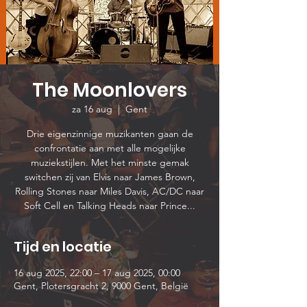
The Moonlovers
za 16 aug
  |  
Gent
Drie eigenzinnige muzikanten gaan de
confrontatie aan met alle mogelijke
muziekstijlen. Met het minste gemak
switchen zij van Elvis naar James Brown,
Rolling Stones naar Miles Davis, AC/DC naar
Soft Cell en Talking Heads naar Prince...
Tijd en locatie
16 aug 2025, 22:00 – 17 aug 2025, 00:00
Gent, Plotersgracht 2, 9000 Gent, België