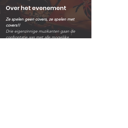
Over het evenement
Ze spelen geen covers, ze spelen met 
covers!!
Drie eigenzinnige muzikanten gaan de 
confrontatie aan met alle mogelijke 
muziekstijlen. Met het minste gemak 
switchen zij van Elvis naar James Brown, 
Rolling Stones naar Miles Davis, AC/DC naar 
Soft Cell en Talking Heads naar Prince...
Ze spelen geen covers, ze spelen met 
covers!!
Niet zomaar een coverband dus...
Zanger-gitarist Jan Blieck
Drummer en showman Gino "Funky 
Drummer" Campenaerts
Dieter "Diego" De Mits :Bass