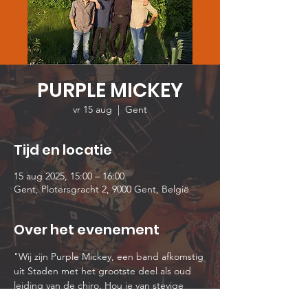
PURPLE MICKEY
vr 15 aug
  |  
Gent
Tijd en locatie
15 aug 2025, 15:00 – 16:00
Gent, Plotersgracht 2, 9000 Gent, België
Over het evenement
"Wij zijn Purple Mickey, een band afkomstig 
uit Staden met het grootste deel als oud 
leiding van de chiro. Hou je van stevige 
gitaarriffs, meeslepende solo's en een 