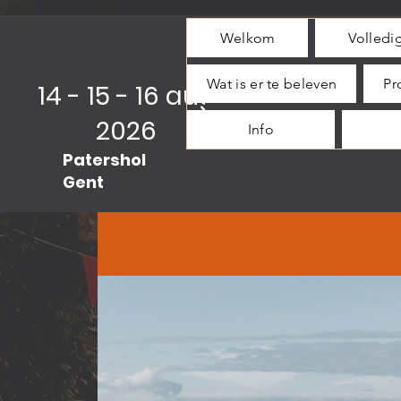
Welkom
Volled
Wat is er te beleven
Pr
14 - 15 - 16 aug
2026
Info
Patershol
Gent