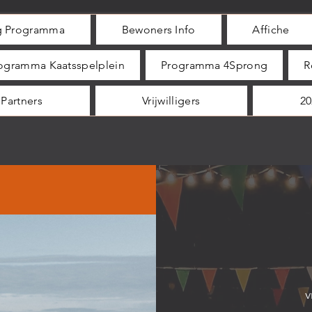
ig Programma
Bewoners Info
Affiche
ogramma Kaatsspelplein
Programma 4Sprong
R
Partners
Vrijwilligers
20
v