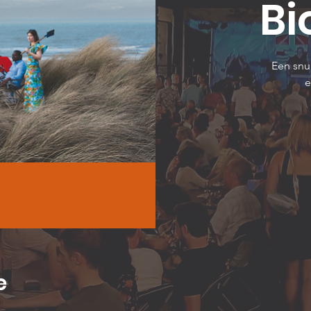
Bi
Een snu
e
e